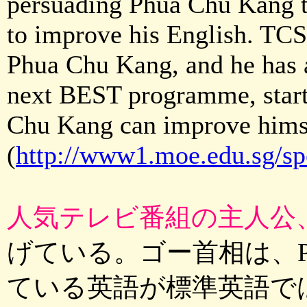
persuading Phua Chu Kang t
to improve his English. TCS
Phua Chu Kang, and he has a
next BEST programme, starti
Chu Kang can improve himself
(
http://www1.moe.edu.sg/s
人気テレビ番組の主人公、Phu
げている。ゴー首相は、Phu
ている英語が標準英語ではな