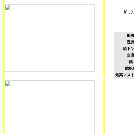
ｶﾞ
船
定
総ト
全
幅
総帆
最高マス