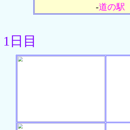
-
道の駅
1日目