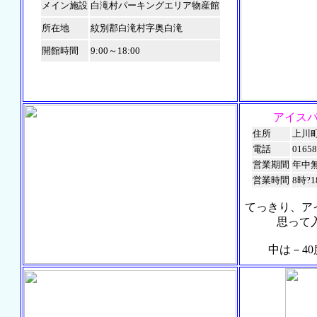
メイン施設
白滝村パーキングエリア物産館
所在地
紋別郡白滝村字奥白滝
開館時間
9:00～18:00
アイス
住所
上川
電話
01658
営業期間
年中
営業時間
8時?
てっきり、ア
思って入
中は－40