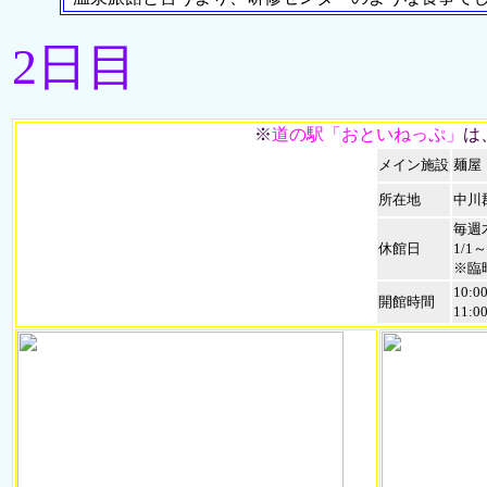
2日目
※
道の駅「おといねっぷ」
は
メイン施設
麺屋
所在地
中川
毎週
休館日
1/1～
※臨
10:0
開館時間
11:0