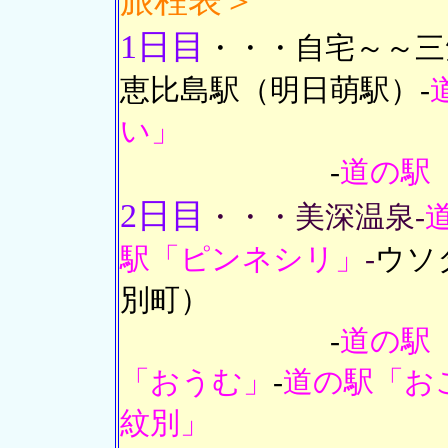
旅程表＞
1日目
・・・自宅～～三笠
恵比島駅（明日萌駅）-
い」
-
道の駅
2日目
・・・美深温泉-
駅「ピンネシリ」
-
ウソ
別町）
-
道の駅
「おうむ」
-
道の駅「お
紋別」