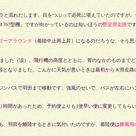
ラと流れだします。目をつぶって必死に堪えていたのですが、
767型機。ですが向かっているのは短いほうの
暫定滑走路
です
ゴーアラウンド
（着陸中止再上昇）になるのだろうな、そう思
ました（涙）。飛行機の高度とともに、胃のなかのものまでど
陸となりました。こんかに天気が悪いときは最初からＡ滑走路
ンバスで羽田まで移動です。強風のせいで、バスが左右にハ
。
時間があったため、予約便よりも1便早い便に変更してもらい
あ、羽田を離陸するときに気付いたのですが、着陸便は
横風用