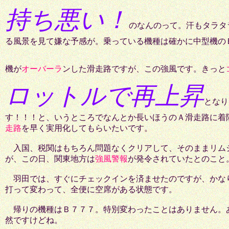
持ち悪い！
のなんのって。汗もタラタ
る風景を見て嫌な予感が。乗っている機種は確かに中型機のＢ
機が
オーバーラ
ンした滑走路ですが、この強風です。きっと
ロットルで再上昇
となり
す！！！と、いうところでなんとか長いほうのＡ滑走路に着
走路
を早く実用化してもらいたいです。
入国、税関はもちろん問題なくクリアして、そのままリムジ
が、この日、関東地方は
強風警報
が発令されていたとのこと
羽田では、すぐにチェックインを済ませたのですが、かなり
打って変わって、全便に空席がある状態です。
帰りの機種はＢ７７７。特別変わったことはありません。
然ですけどね。