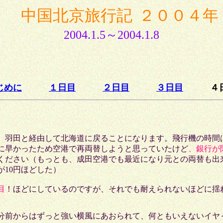
中国北京旅行記
２００４年
2004.1.5
～
2004.1.8
じめに
１日目
２日目
３日目
４日
、羽田と経由して北海道に戻ることになります。飛行機の時間
に早かったため空港で再両替しようと思っていたけど
、銀行が
ください（もっとも、成田空港でも最近になり元との両替も出
10円ほどした）
目
！ほどにしているのですが、それでも耐えられないほどに揺
5分前からはずっと強い横風にあおられて、何ともいえないイヤ