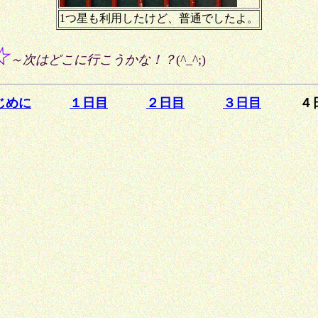
1つ星も利用したけど、普通でしたよ。
☆
～次はどこに行こうかな！？
(^_^;)
じめに
１日目
２日目
３日目
４日