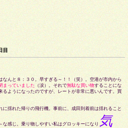
目
はなんと８：３０。早すぎる～！！（笑）。空港が市内から
閉まっていました
（涙）。それで
無駄な買い物
することにな
来るようになったのですが、レートが非常に悪いんです。買
れに揺れた帰りの飛行機。事前に、成田到着前は揺れること
気
～な感じ。乗り物しやすい私はグロッキーになり