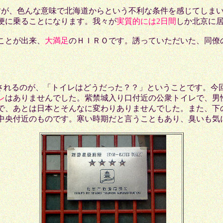
が、色んな意味で北海道からという不利な条件を感じてしまい
便に乗ることになります。我々が
実質的には2日間
しか北京に
ことが出来、
大満足
のＨＩＲＯです。誘っていただいた、同僚
されるのが、「トイレはどうだった？？」ということです。今
レ
はありませんでした。紫禁城入り口付近の公衆トイレで、男
で、あとは日本とそんなに変わりありませんでした。また、下
中央付近のものです。寒い時期だと言うこともあり、臭いも気