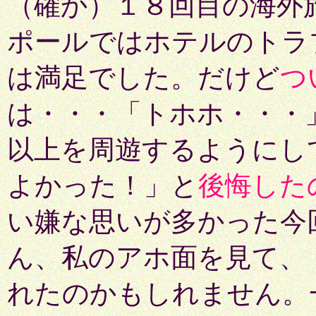
（確か）１８回目の海外
ポールではホテルのトラ
は満足でした。だけど
つ
は・・・「トホホ・・・
以上を周遊するようにし
よかった！」と
後悔した
い嫌な思いが多かった今
ん、私のアホ面を見て、
れたのかもしれません。