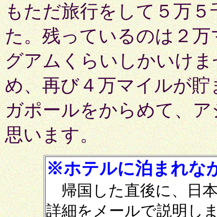
もただ旅行をして５万５
た。残っているのは２万
グアムくらいしかいけま
め、再び４万マイルが貯
ガポールをからめて、ア
思います。
※ホテルに泊まれな
帰国した直後に、日本
詳細をメールで説明し