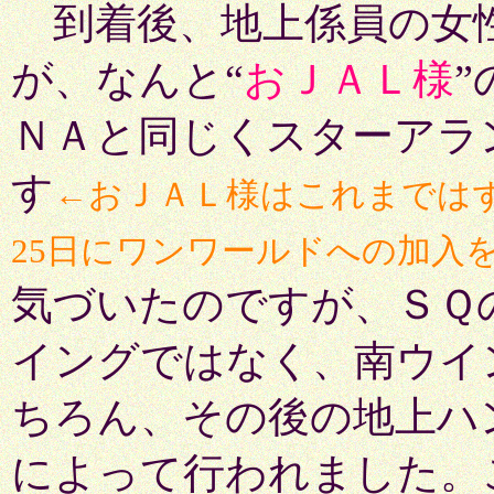
到着後、地上係員の女
が、なんと“
おＪＡＬ様
”
ＮＡと同じくスターアラ
す
←おＪＡＬ様はこれまではず
25日にワンワールドへの加入
気づいたのですが、ＳＱ
イングではなく、南ウイ
ちろん、その後の地上ハ
によって行われました。