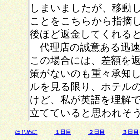
しまいましたが、移動
ことをこちらから指摘
後ほど返金してくれる
代理店の誠意ある迅速
この場合には、差額を
策がないのも重々承知
ルを見る限り、ホテル
けど、私が英語を理解
立てていると思われそうで
はじめに
１日目
２日目
３日目