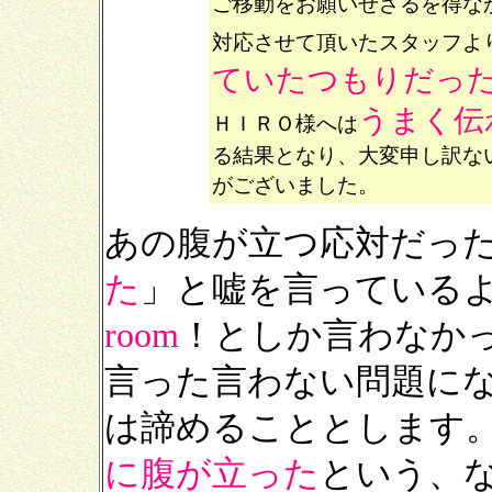
ご移動をお願いせざるを得な
対応させて頂いたスタッフよ
ていたつもりだっ
うまく伝
ＨＩＲＯ様へは
る結果となり、大変申し訳な
がございました。
あの腹が立つ応対だっ
た
」と嘘を言っている
room
！としか言わなか
言った言わない問題に
は諦めることとします
に腹が立った
という、