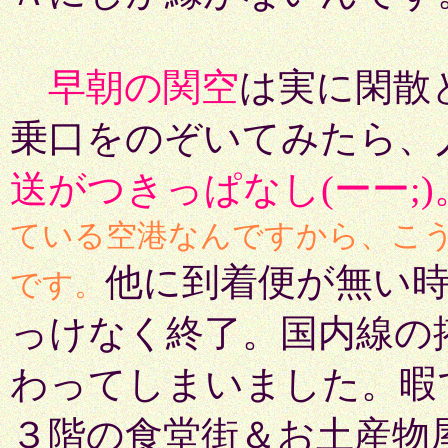
早朝の関空
は実に閑散
乗口をのぞいてみたら、
送がつきっぱなし(ーー;)
ている空港なんですから、こ
他に到着便が無い
です。
っけなく終了。国内線の
わってしまいました。暇
３階の食堂街＆お土産物