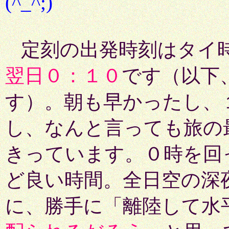
(^_^;)
定刻の出発時刻はタイ
翌日０：１０
です（以下
す）。朝も早かったし、
し、なんと言っても旅の
きっています。０時を回
ど良い時間。全日空の深
に、勝手に「離陸して水