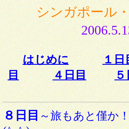
シンガポール・
2006.5.
はじめに
１日
目
４日目
５
８日目
～旅もあと僅か